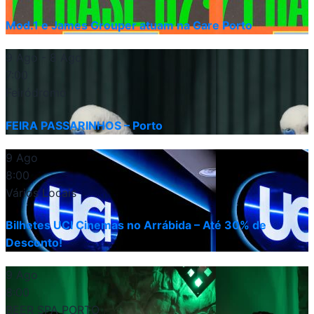
Mod.1 e James Grouper atuam na Gare Porto
9 Ago
- 8 Ago
7:00
Feiródromo
FEIRA PASSARINHOS – Porto
9 Ago
8:00
Vários Locais
Bilhetes UCI Cinemas no Arrábida – Até 30% de
Desconto!
9 Ago
8:00
BEER SPA PORTO