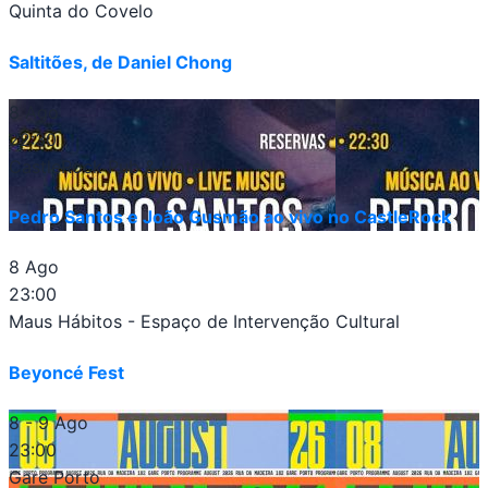
Quinta do Covelo
Saltitões, de Daniel Chong
8 Ago
22:30
CastleRock Pub & Hotel
Pedro Santos e João Gusmão ao vivo no CastleRock
8 Ago
23:00
Maus Hábitos - Espaço de Intervenção Cultural
Beyoncé Fest
8 - 9 Ago
23:00
Gare Porto