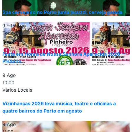
Spa cervejeiro no Porto junta jacuzzi, cerveja gelada
9 - 15 Ago
Todo Dia
Felgueiras
Festa em Honra de Nossa Senhora Aparecida 2026 —
Pinheiro
9 Ago
10:00
Vários Locais
Vizinhanças 2026 leva música, teatro e oficinas a
quatro bairros do Porto em agosto
9 Ago
11:00