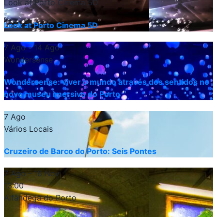
Look at Porto Cinema 5D
Look at Porto Cinema 5D
7 Ago
- 14 Ago
Wondersense
Wondersense: viver o mundo através dos sentidos no
novo museu imersivo do Porto
7 Ago
Vários Locais
Cruzeiro de Barco do Porto: Seis Pontes
7 Ago
- 16 Nov
13:00
Alfândega do Porto