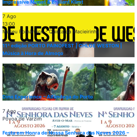
Impressive Monet & Brilliant Klimt
7 Ago
13:00
Museu Romântico - Quinta da Macieirinha
11ª edição PORTO PAINOFEST | CHLOE WESTON |
Música à Hora de Almoço
7 Ago
- 19 Nov
14:00
Alfândega do Porto
Dino Experience – Alfândega do Porto
7 Ago
Póvoa de Varzim
Festa em Honra de Nossa Senhora das Neves 2026 –