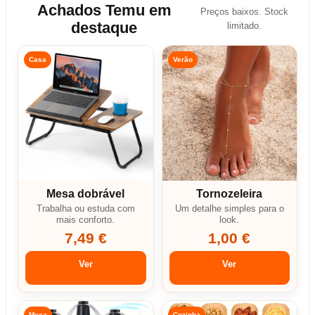
Achados Temu em
Preços baixos. Stock
destaque
limitado.
Casa
Verão
Mesa dobrável
Tornozeleira
Trabalha ou estuda com
Um detalhe simples para o
mais conforto.
look.
7,49 €
1,00 €
Ver
Ver
Mesa
Cozinha