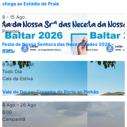
chega ao Estádio de Praia
8 - 15 Ago
Todo Dia
Paredes
Festa de Nossa Senhora das Necessidades 2026 –
Baltar
8 Ago
- 27 Set
Todo Dia
Cais da Estiva
Vale do Douro: Cruzeiro do Porto ao Pinhão
8 Ago
- 26 Ago
8:00
Campanhã