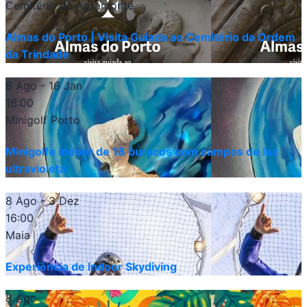
Cemitério de Agramonte
Almas do Porto | Visita Guiada ao Cemitério da Ordem
da Trindade
8 Ago
- 16 Jan
16:00
Minigolf Porto
Minigolfe indoor de 18 buracos com campos de luz
ultravioleta
8 Ago
- 3 Dez
16:00
Maia
Experiência de Indoor Skydiving
8 Ago