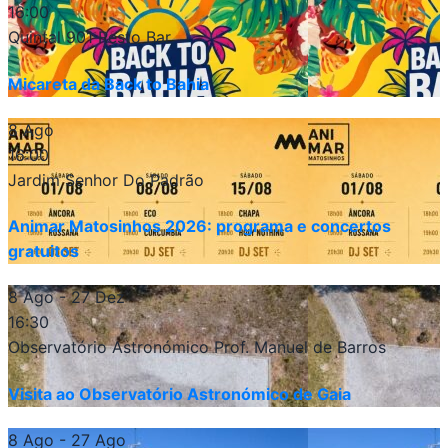
16:00
Quintal 901 Resto Bar
Micareta da Back to Bahia
8 Ago
16:00
Jardim Senhor Do Padrão
Animar Matosinhos 2026: programa e concertos
gratuitos
8 Ago
- 27 Dez
16:30
Observatório Astronómico Prof. Manuel de Barros
Visita ao Observatório Astronómico de Gaia
8 Ago
- 27 Ago