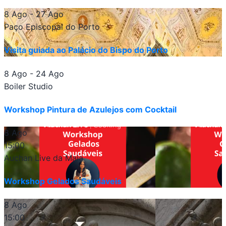
8 Ago
- 27 Ago
Paço Episcopal do Porto
Visita guiada ao Palácio do Bispo do Porto
8 Ago
- 24 Ago
Boiler Studio
Workshop Pintura de Azulejos com Cocktail
8 Ago
15:00
Auchan Live da Maia
Workshop Gelados Saudáveis
8 Ago
15:00