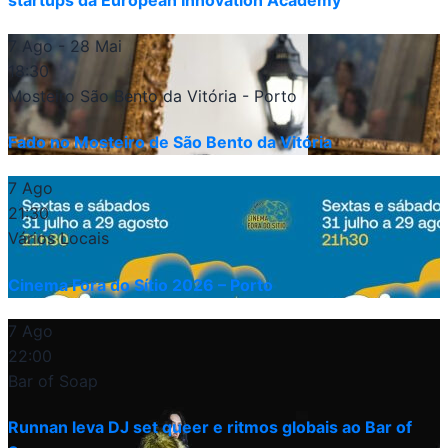
7 Ago
- 28 Mai
18:30
Mosteiro São Bento da Vitória - Porto
Fado no Mosteiro de São Bento da Vitória
7 Ago
21:30
Vários Locais
Cinema Fora do Sítio 2026 – Porto
7 Ago
22:00
Bar of Soap
Runnan leva DJ set queer e ritmos globais ao Bar of