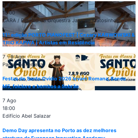
7 Ago
18:00
CARA / Estúdio da Orquestra Jazz de Matosinhos
11ª edição PORTO PIANOFEST | Cezary KARWOWSKI &
TRIO KAPWA | Artistas em Residência
7 - 9 Ago
Paços de Ferreira
Festas de Santo Ovídio 2026 levam Romana, Banda
M5, folclore e bombos a Sobrão
7 Ago
18:00
Edifício Abel Salazar
Demo Day apresenta no Porto as dez melhores
startups da European Innovation Academy