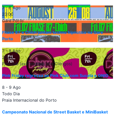
7 - 8 Ago
23:00
Gare Porto
Fhase 87 e Chich juntam techno hipnótico na Gare
Porto
7 - 8 Ago
23:00
Pinkclub (ex-Tendinha dos Clérigos)
Pink Friday regressa ao Pink Club com Sucata e ONIO
8 - 9 Ago
Todo Dia
Praia Internacional do Porto
Campeonato Nacional de Street Basket e MiniBasket