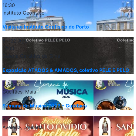
16:30
Instituto Geofísico
Visita ao Instituto Geofísico do Porto
8 - 22 Ago
17:00
Galeria Geraldes da Silva
Exposição ATADOS & AMADOS, coletivo PELE E PELO
8 Ago
Gueifães, Maia
Semana da Música 2026 – Gueifães
8 Ago
Aveleda, Lousada