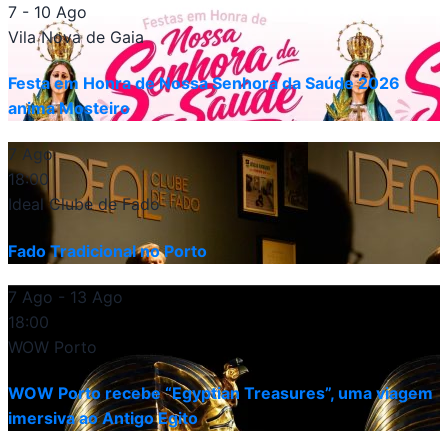
7 - 10 Ago
Vila Nova de Gaia
Festa em Honra de Nossa Senhora da Saúde 2026
anima Mosteiro
7 Ago
18:00
Ideal Clube de Fado
Fado Tradicional no Porto
7 Ago
- 13 Ago
18:00
WOW Porto
WOW Porto recebe “Egyptian Treasures”, uma viagem
imersiva ao Antigo Egito