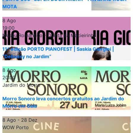
MOTA
8 Ago
19:00
Museu Romântico - Quinta da Macieirinha
11ª edição PORTO PIANOFEST | Saskia Giorgini |
“Debussy no Jardim”
8 Ago
20:00
Jardim do Morro
Morro Sonoro leva concertos gratuitos ao Jardim do
Morro em Gaia
8 Ago
- 28 Dez
WOW Porto