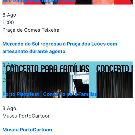
Workshop Smoothies de Verão
8 Ago
11:00
Praça de Gomes Teixeira
Mercado do Sol regressa à Praça dos Leões com
artesanato durante agosto
8 Ago
12:00
Casa Comum
Porto Pianofest | Concerto para Famílias
8 Ago
Museu PortoCartoon
Museu PortoCartoon