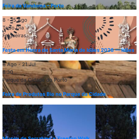
Feira da Vandoma – Porto
8 - 15 Ago
Todo Dia
Felgueiras
Festa em Honra de Santa Maria de Idães 2026 — Idães
8 Ago
- 21 Jul
8:30
Parque da Cidade do Porto
Feira de Produtos Bio no Parque da Cidade
8 Ago
- 17 Jun
10:00
Serralves
Museu de Serralves + Treetop Walk