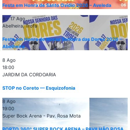
Festa em Honra de Santo Ovídio 2026 – Aveleda
8 - 17 Ago
Abelheira, Trofa
Festa em Honra de Nossa Senhora das Dores 2026 –
Abelheira
8 Ago
18:00
JARDIM DA CORDOARIA
STOP no Coreto — Esquizofonia
8 Ago
19:00
Super Bock Arena - Pav. Rosa Mota
PORTO 360º SUPER BOCK ARENA – PAVILHÃO ROSA