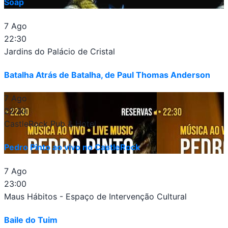
Soap
7 Ago
22:30
Jardins do Palácio de Cristal
Batalha Atrás de Batalha, de Paul Thomas Anderson
7 Ago
22:30
CastleRock Pub & Hotel
Pedro Pinto ao vivo no CastleRock
7 Ago
23:00
Maus Hábitos - Espaço de Intervenção Cultural
Baile do Tuim