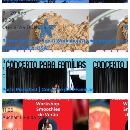
8 - 29 Ago
10:00
ONE STAR DONUTS
3 Hour Intensive Donut Workshop/Oficina Intensiva de
Donuts (Estilo: USA)
8 Ago
10:30
Casa Comum
Porto Pianofest | Concerto para Famílias
8 Ago
11:00
Auchan Live da Maia