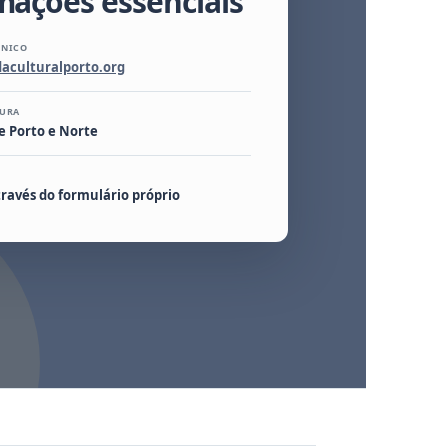
mações essenciais
ÓNICO
aculturalporto.org
TURA
e Porto e Norte
ravés do formulário próprio