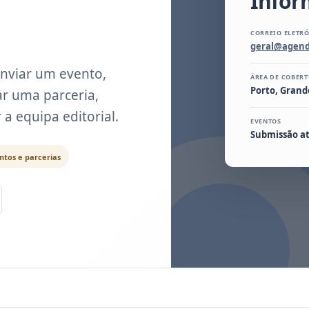
Infor
CORREIO ELETR
geral@agend
nviar um evento,
ÁREA DE COBER
Porto, Grand
ar uma parceria,
a equipa editorial.
EVENTOS
Submissão at
ntos e parcerias