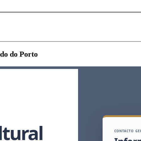
ado do
Porto
tural
CONTACTO GE