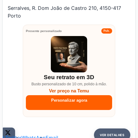
Serralves, R. Dom João de Castro 210, 4150-417
Porto
Presente personalizado
Pub.
Seu retrato em 3D
Busto personalizado de 10 cm, polido à mão.
Ver preço na Temu
Personalizar agora
VER DETALHES
ok
Twitter
WhatsApp
Email