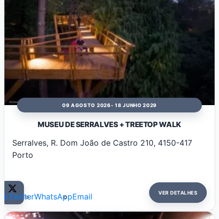
09 AGOSTO 2026
- 18 JUNHO 2029
MUSEU DE SERRALVES + TREETOP WALK
Serralves, R. Dom João de Castro 210, 4150-417
Porto
VER DETALHES
ok
Twitter
WhatsApp
Email