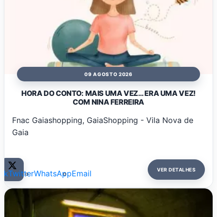
09 AGOSTO 2026
HORA DO CONTO: MAIS UMA VEZ… ERA UMA VEZ!
COM NINA FERREIRA
Fnac Gaiashopping, GaiaShopping - Vila Nova de
Gaia
VER DETALHES
ok
Twitter
WhatsApp
Email