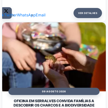
VER DETALHES
ok
Twitter
WhatsApp
Email
09 AGOSTO 2026
OFICINA EM SERRALVES CONVIDA FAMÍLIAS A
DESCOBRIR OS CHARCOS E A BIODIVERSIDADE