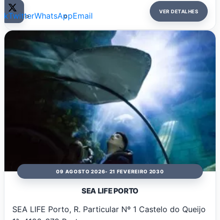
VER DETALHES
ok
Twitter
WhatsApp
Email
09 AGOSTO 2026
- 21 FEVEREIRO 2030
SEA LIFE PORTO
SEA LIFE Porto, R. Particular Nº 1 Castelo do Queijo