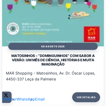
09 AGOSTO 2026
MATOSINHOS – “DOMINGUINHOS” COM SABOR A
VERÃO: UM MÊS DE CIÊNCIA, HISTÓRIAS E MUITA
IMAGINAÇÃO
MAR Shopping - Matosinhos, Av. Dr. Óscar Lopes,
4450-337 Leça da Palmeira
VER DETALHES
ok
Twitter
WhatsApp
Email