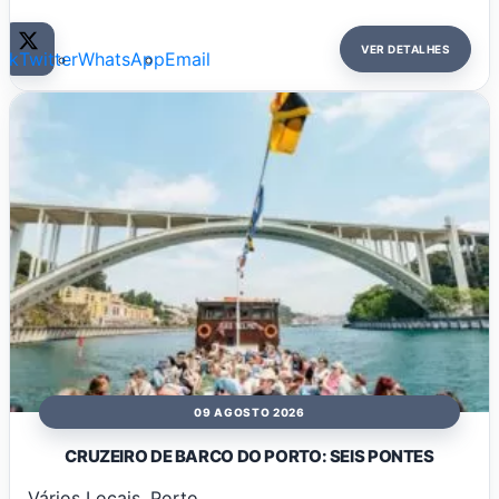
VER DETALHES
ok
Twitter
WhatsApp
Email
09 AGOSTO 2026
CRUZEIRO DE BARCO DO PORTO: SEIS PONTES
Vários Locais, Porto