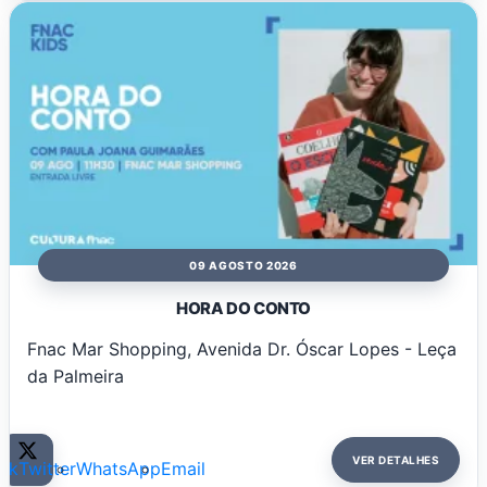
09 AGOSTO 2026
HORA DO CONTO
Fnac Mar Shopping, Avenida Dr. Óscar Lopes - Leça
da Palmeira
VER DETALHES
ok
Twitter
WhatsApp
Email