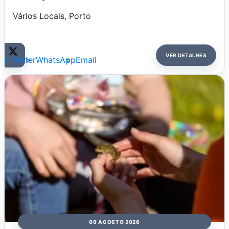
Vários Locais, Porto
VER DETALHES
ok
Twitter
WhatsApp
Email
09 AGOSTO 2026