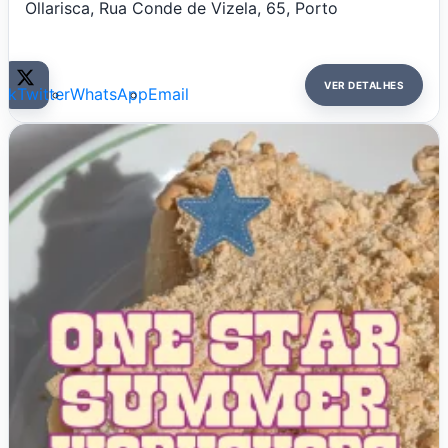
Ollarisca, Rua Conde de Vizela, 65, Porto
VER DETALHES
ok
Twitter
WhatsApp
Email