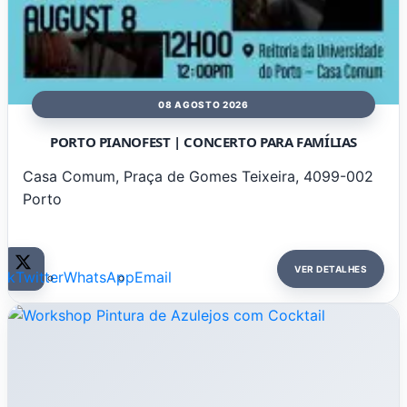
08 AGOSTO 2026
PORTO PIANOFEST | CONCERTO PARA FAMÍLIAS
Casa Comum, Praça de Gomes Teixeira, 4099-002
Porto
VER DETALHES
ok
Twitter
WhatsApp
Email