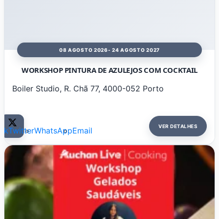
08 AGOSTO 2026
- 24 AGOSTO 2027
WORKSHOP PINTURA DE AZULEJOS COM COCKTAIL
Boiler Studio, R. Chã 77, 4000-052 Porto
VER DETALHES
ok
Twitter
WhatsApp
Email