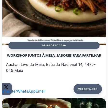
09 AGOSTO 2026
WORKSHOP JUNTOS À MESA: SABORES PARA PARTILHAR
Auchan Live da Maia, Estrada Nacional 14, 4475-
045 Maia
VER DETALHES
ok
Twitter
WhatsApp
Email