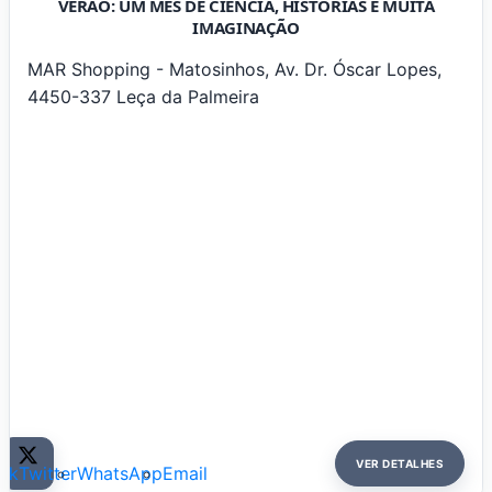
VERÃO: UM MÊS DE CIÊNCIA, HISTÓRIAS E MUITA
IMAGINAÇÃO
MAR Shopping - Matosinhos, Av. Dr. Óscar Lopes,
4450-337 Leça da Palmeira
VER DETALHES
ok
Twitter
WhatsApp
Email