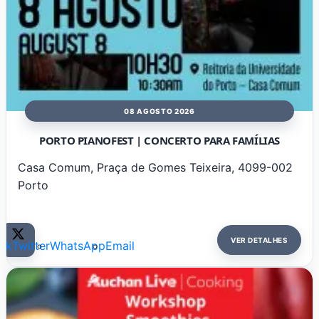
08 AGOSTO 2026
PORTO PIANOFEST | CONCERTO PARA FAMÍLIAS
Casa Comum, Praça de Gomes Teixeira, 4099-002
Porto
VER DETALHES
ok
Twitter
WhatsApp
Email