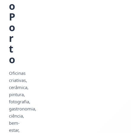
o
P
o
r
t
o
Oficinas
criativas,
cerâmica,
pintura,
fotografia,
gastronomia,
ciência,
bem-
estar,