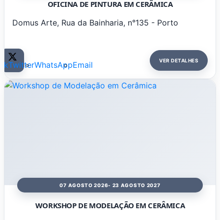
OFICINA DE PINTURA EM CERÂMICA
Domus Arte, Rua da Bainharia, n°135 - Porto
VER DETALHES
ok
Twitter
WhatsApp
Email
07 AGOSTO 2026
- 23 AGOSTO 2027
WORKSHOP DE MODELAÇÃO EM CERÂMICA