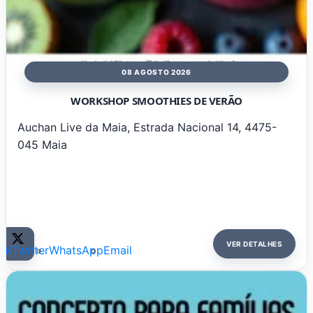
08 AGOSTO 2026
WORKSHOP SMOOTHIES DE VERÃO
Auchan Live da Maia, Estrada Nacional 14, 4475-
045 Maia
VER DETALHES
ok
Twitter
WhatsApp
Email