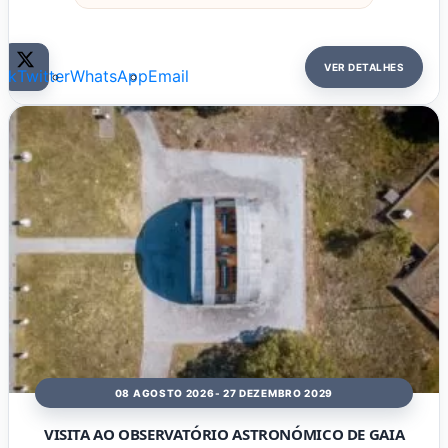
VER DETALHES
ok
Twitter
WhatsApp
Email
08 AGOSTO 2026
- 27 DEZEMBRO 2029
VISITA AO OBSERVATÓRIO ASTRONÓMICO DE GAIA