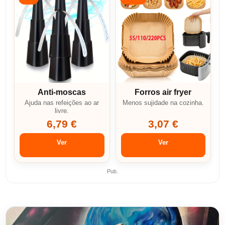
Anti-moscas
Forros air fryer
Ajuda nas refeições ao ar
Menos sujidade na cozinha.
livre.
6,79 €
3,07 €
Ver
Ver
Pub.