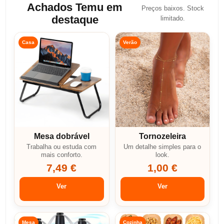
Achados Temu em
Preços baixos. Stock
destaque
limitado.
Casa
Verão
Mesa dobrável
Tornozeleira
Trabalha ou estuda com
Um detalhe simples para o
mais conforto.
look.
7,49 €
1,00 €
Ver
Ver
Mesa
Cozinha