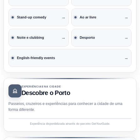
→
→
Stand-up comedy
Ao ar livre
→
→
Noite e clubbing
Desporto
→
English-friendly events
EXPERIÊNCIAS NA CIDADE
Descobre o Porto
Passeios, cruzeiros e experiências para conhecer a cidade de uma
forma diferente.
Experiência disponibilizada através do parceiro GetYourGuide.