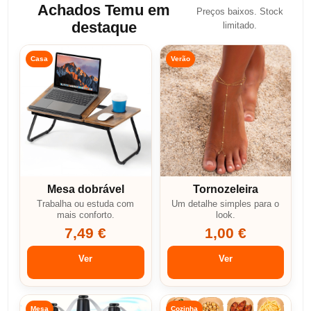
Achados Temu em
Preços baixos. Stock
destaque
limitado.
Casa
Verão
Mesa dobrável
Tornozeleira
Trabalha ou estuda com
Um detalhe simples para o
mais conforto.
look.
7,49 €
1,00 €
Ver
Ver
Mesa
Cozinha