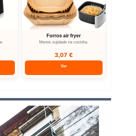
Forros air fryer
e.
Menos sujidade na cozinha.
3,07 €
Ver