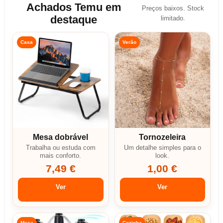
Achados Temu em
Preços baixos. Stock
destaque
limitado.
Casa
Verão
Mesa dobrável
Tornozeleira
Trabalha ou estuda com
Um detalhe simples para o
mais conforto.
look.
7,49 €
1,00 €
Ver
Ver
Mesa
Cozinha