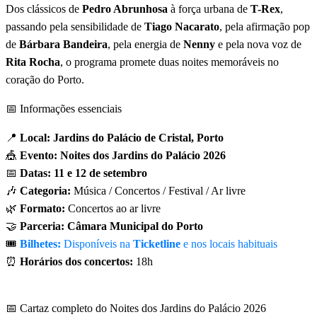
Dos clássicos de
Pedro Abrunhosa
à força urbana de
T-Rex
,
passando pela sensibilidade de
Tiago Nacarato
, pela afirmação pop
de
Bárbara Bandeira
, pela energia de
Nenny
e pela nova voz de
Rita Rocha
, o programa promete duas noites memoráveis no
coração do Porto.
📅 Informações essenciais
📍
Local:
Jardins do Palácio de Cristal, Porto
🎪
Evento:
Noites dos Jardins do Palácio 2026
📅
Datas:
11 e 12 de setembro
🎶
Categoria:
Música / Concertos / Festival / Ar livre
🌿
Formato:
Concertos ao ar livre
🤝
Parceria:
Câmara Municipal do Porto
🎟️
Bilhetes:
Disponíveis na
Ticketline
e nos locais habituais
⏰
Horários dos concertos:
18h
📅 Cartaz completo do Noites dos Jardins do Palácio 2026