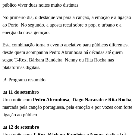
público viver duas noites muito distintas.
No primeiro dia, o destaque vai para a canção, a emoção e a ligação
ao Porto. No segundo, a aposta recai sobre o pop, o urbano e a
energia da nova geração.
Esta combinação torna o evento apelativo para públicos diferentes,
desde quem acompanha Pedro Abrunhosa há décadas até quem
segue T-Rex, Bárbara Bandeira, Nenny ou Rita Rocha nas
plataformas digitais.
📌 Programa resumido
📅
11 de setembro
Uma noite com
Pedro Abrunhosa
,
Tiago Nacarato
e
Rita Rocha
,
marcada pela canção portuguesa, pela emoção e por vozes com forte
ligação ao público.
📅
12 de setembro
Uma noite com
T-Rex
,
Bárbara Bandeira
e
Nenny
, dedicada à