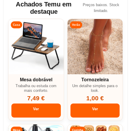
Achados Temu em
Preços baixos. Stock
destaque
limitado.
Casa
Verão
Mesa dobrável
Tornozeleira
Trabalha ou estuda com
Um detalhe simples para o
mais conforto.
look.
7,49 €
1,00 €
Ver
Ver
Mesa
Cozinha