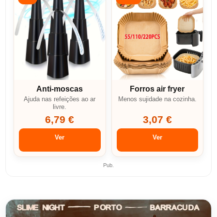
Anti-moscas
Forros air fryer
Ajuda nas refeições ao ar
Menos sujidade na cozinha.
livre.
6,79 €
3,07 €
Ver
Ver
Pub.