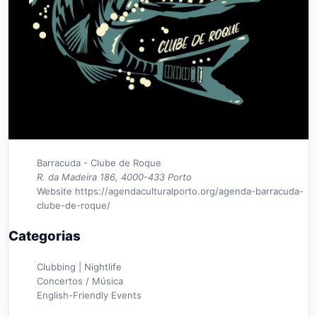
Barracuda - Clube de Roque
R. da Madeira 186, 4000-433 Porto
Website
https://agendaculturalporto.org/agenda-barracuda-
clube-de-roque/
Categorias
Clubbing | Nightlife
Concertos / Música
English-Friendly Events