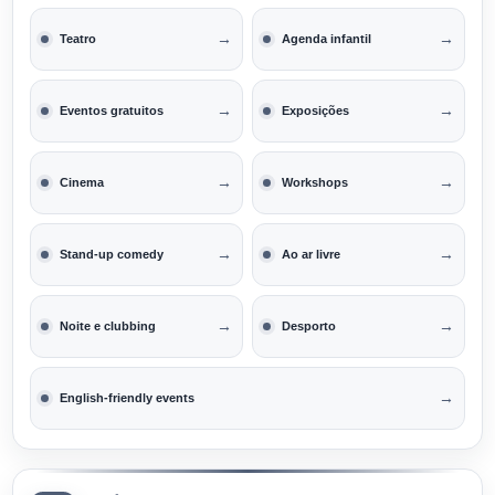
→
→
Teatro
Agenda infantil
→
→
Eventos gratuitos
Exposições
→
→
Cinema
Workshops
→
→
Stand-up comedy
Ao ar livre
→
→
Noite e clubbing
Desporto
→
English-friendly events