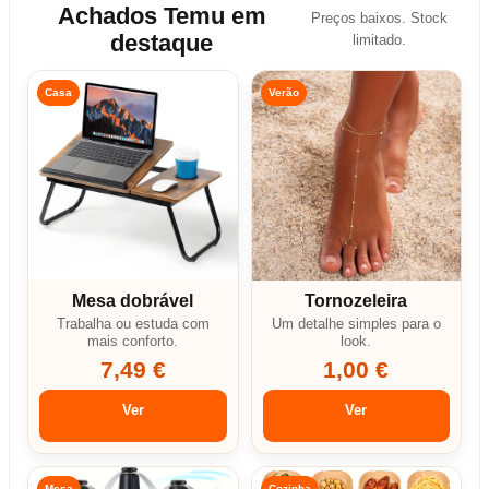
Achados Temu em
Preços baixos. Stock
destaque
limitado.
Casa
Verão
Mesa dobrável
Tornozeleira
Trabalha ou estuda com
Um detalhe simples para o
mais conforto.
look.
7,49 €
1,00 €
Ver
Ver
Mesa
Cozinha