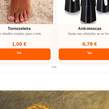
Tornozeleira
Anti-moscas
 detalhe simples para o look.
Ajuda nas refeições ao ar livr
1,00 €
6,79 €
Ver
Ver
Pub.