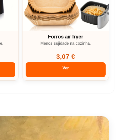
Forros air fryer
e.
Menos sujidade na cozinha.
3,07 €
Ver