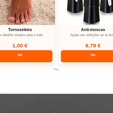
Tornozeleira
Anti-moscas
 detalhe simples para o look.
Ajuda nas refeições ao ar livr
1,00 €
6,79 €
Ver
Ver
Pub.