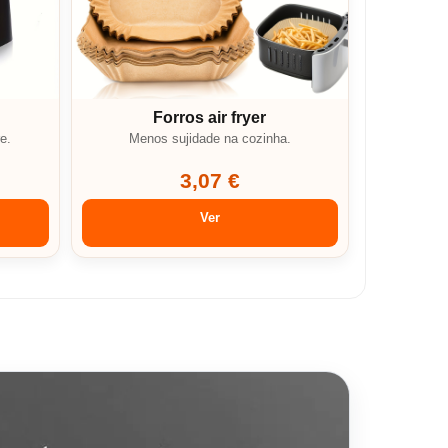
Forros air fryer
e.
Menos sujidade na cozinha.
3,07 €
Ver