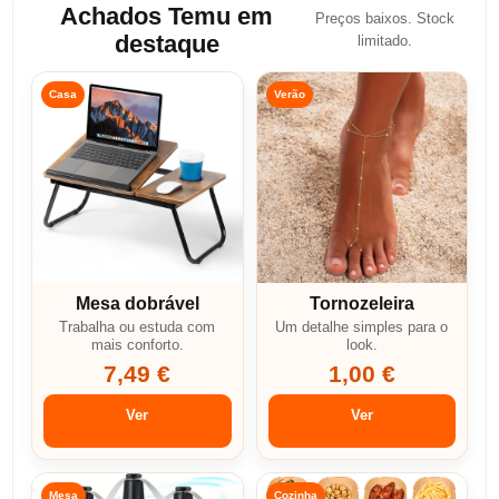
Achados Temu em
Preços baixos. Stock
destaque
limitado.
Casa
Verão
Mesa dobrável
Tornozeleira
Trabalha ou estuda com
Um detalhe simples para o
mais conforto.
look.
7,49 €
1,00 €
Ver
Ver
Mesa
Cozinha