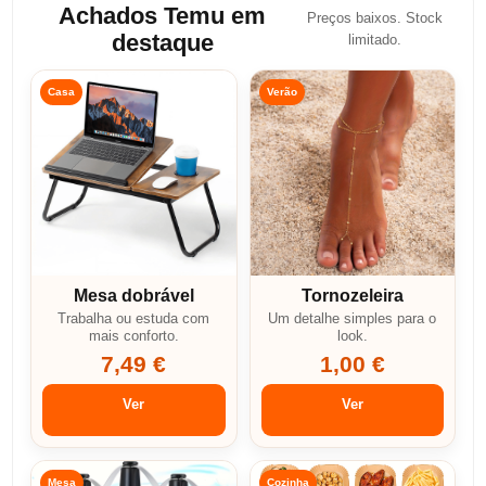
Achados Temu em
Preços baixos. Stock
destaque
limitado.
Casa
Verão
Mesa dobrável
Tornozeleira
Trabalha ou estuda com
Um detalhe simples para o
mais conforto.
look.
7,49 €
1,00 €
Ver
Ver
Mesa
Cozinha