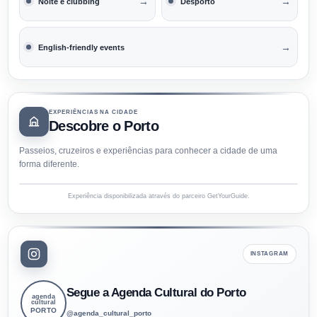
→
→
Noite e clubbing
Desporto
→
English-friendly events
EXPERIÊNCIAS NA CIDADE
Descobre o Porto
Passeios, cruzeiros e experiências para conhecer a cidade de uma
forma diferente.
Experiência disponibilizada através do parceiro GetYourGuide.
INSTAGRAM
Segue a Agenda Cultural do Porto
agenda
cultural
PORTO
@agenda_cultural_porto