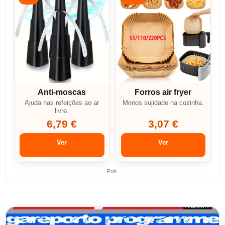
Anti-moscas
Forros air fryer
Ajuda nas refeições ao ar
Menos sujidade na cozinha.
livre.
6,79 €
3,07 €
Ver
Ver
Pub.