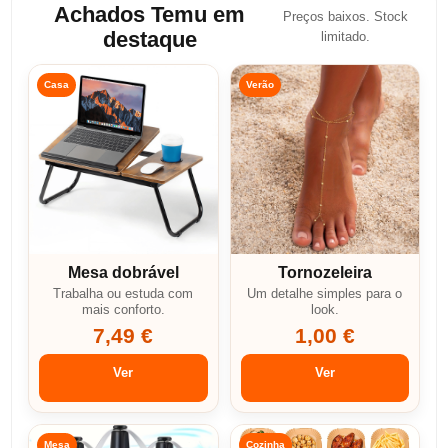
Achados Temu em
Preços baixos. Stock
destaque
limitado.
Casa
Verão
Mesa dobrável
Tornozeleira
Trabalha ou estuda com
Um detalhe simples para o
mais conforto.
look.
7,49 €
1,00 €
Ver
Ver
Mesa
Cozinha