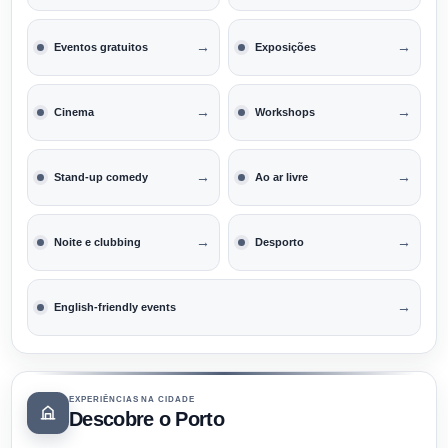
→
→
Eventos gratuitos
Exposições
→
→
Cinema
Workshops
→
→
Stand-up comedy
Ao ar livre
→
→
Noite e clubbing
Desporto
→
English-friendly events
EXPERIÊNCIAS NA CIDADE
Descobre o Porto