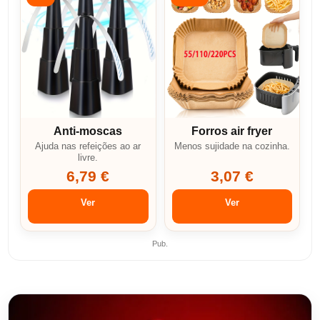
Anti-moscas
Forros air fryer
Ajuda nas refeições ao ar
Menos sujidade na cozinha.
livre.
6,79 €
3,07 €
Ver
Ver
Pub.