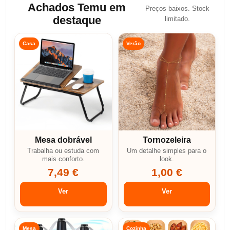
Achados Temu em
Preços baixos. Stock
destaque
limitado.
Casa
Verão
Mesa dobrável
Tornozeleira
Trabalha ou estuda com
Um detalhe simples para o
mais conforto.
look.
7,49 €
1,00 €
Ver
Ver
Mesa
Cozinha