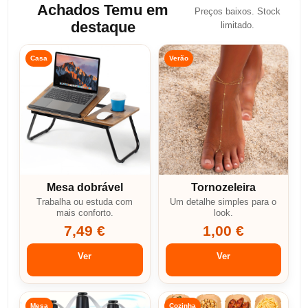
Achados Temu em
Preços baixos. Stock
destaque
limitado.
Casa
Verão
Mesa dobrável
Tornozeleira
Trabalha ou estuda com
Um detalhe simples para o
mais conforto.
look.
7,49 €
1,00 €
Ver
Ver
Mesa
Cozinha