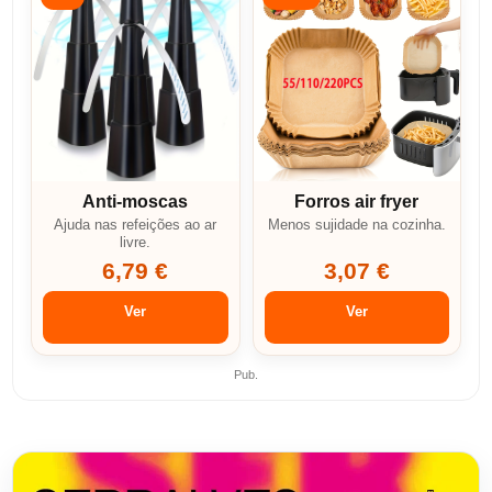
Anti-moscas
Forros air fryer
Ajuda nas refeições ao ar
Menos sujidade na cozinha.
livre.
6,79 €
3,07 €
Ver
Ver
Pub.