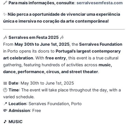
🔗
Para mais informações, consulte
:
serralvesemfesta.com
✨
Não perca a oportunidade de vivenciar uma experiência
única e imersiva no coração da arte contemporânea!
🎶
Serralves em Festa 2025
🎶
From
May 30th to June 1st, 2025
, the
Serralves Foundation
in Porto opens its doors to
Portugal’s largest contemporary
art celebration
. With
free entry
, this event is a true cultural
gathering, featuring hundreds of activities across
music,
dance, performance, circus, and street theater
.
📅
Date
: May 30th to June 1st, 2025
🕘
Time
: The event will take place throughout the day, with a
varied schedule.
📍
Location
: Serralves Foundation, Porto
💸
Admission
: Free
🎵
MUSIC