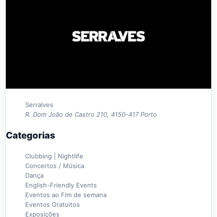
Serralves
R. Dom João de Castro 210, 4150-417 Porto
Categorias
Clubbing | Nightlife
Concertos / Música
Dança
English-Friendly Events
Eventos ao Fim de semana
Eventos Gratuitos
Exposições