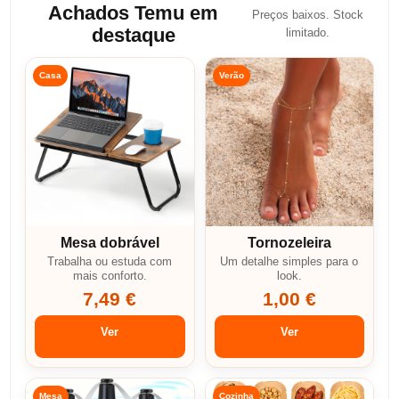
Achados Temu em
Preços baixos. Stock
destaque
limitado.
Casa
Verão
Mesa dobrável
Tornozeleira
Trabalha ou estuda com
Um detalhe simples para o
mais conforto.
look.
7,49 €
1,00 €
Ver
Ver
Mesa
Cozinha