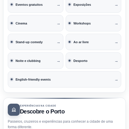
→
→
Eventos gratuitos
Exposições
→
→
Cinema
Workshops
→
→
Stand-up comedy
Ao ar livre
→
→
Noite e clubbing
Desporto
→
English-friendly events
EXPERIÊNCIAS NA CIDADE
Descobre o Porto
Passeios, cruzeiros e experiências para conhecer a cidade de uma
forma diferente.