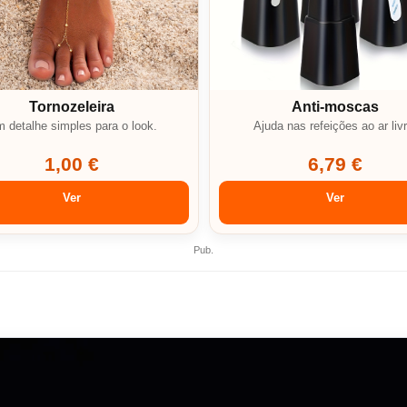
Tornozeleira
Anti-moscas
 detalhe simples para o look.
Ajuda nas refeições ao ar livr
1,00 €
6,79 €
Ver
Ver
Pub.