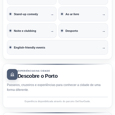
→
→
Stand-up comedy
Ao ar livre
→
→
Noite e clubbing
Desporto
→
English-friendly events
EXPERIÊNCIAS NA CIDADE
Descobre o Porto
Passeios, cruzeiros e experiências para conhecer a cidade de uma
forma diferente.
Experiência disponibilizada através do parceiro GetYourGuide.