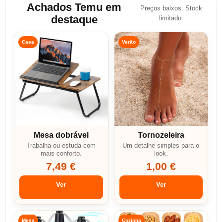
Achados Temu em
Preços baixos. Stock
destaque
limitado.
Casa
Verão
Mesa dobrável
Tornozeleira
Trabalha ou estuda com
Um detalhe simples para o
mais conforto.
look.
7,49 €
1,00 €
Ver
Ver
Mesa
Cozinha