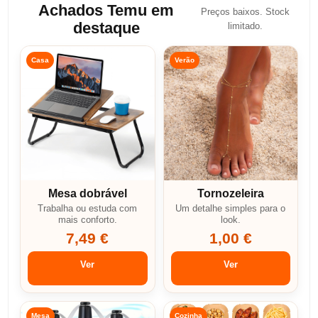
Achados Temu em
Preços baixos. Stock
destaque
limitado.
Casa
Verão
Mesa dobrável
Tornozeleira
Trabalha ou estuda com
Um detalhe simples para o
mais conforto.
look.
7,49 €
1,00 €
Ver
Ver
Mesa
Cozinha