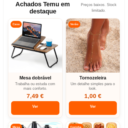
Achados Temu em
Preços baixos. Stock
destaque
limitado.
Casa
Verão
Mesa dobrável
Tornozeleira
Trabalha ou estuda com
Um detalhe simples para o
mais conforto.
look.
7,49 €
1,00 €
Ver
Ver
Mesa
Cozinha