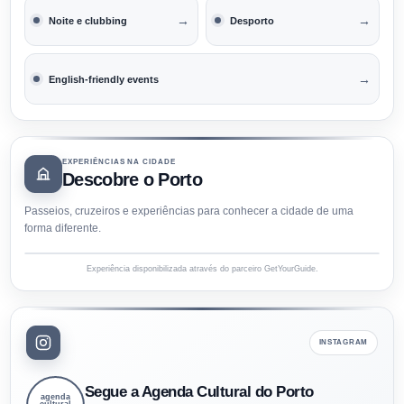
→
→
Noite e clubbing
Desporto
→
English-friendly events
EXPERIÊNCIAS NA CIDADE
Descobre o Porto
Passeios, cruzeiros e experiências para conhecer a cidade de uma
forma diferente.
Experiência disponibilizada através do parceiro GetYourGuide.
INSTAGRAM
Segue a Agenda Cultural do Porto
agenda
cultural