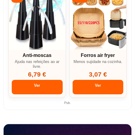
Anti-moscas
Forros air fryer
Ajuda nas refeições ao ar
Menos sujidade na cozinha.
livre.
6,79 €
3,07 €
Ver
Ver
Pub.