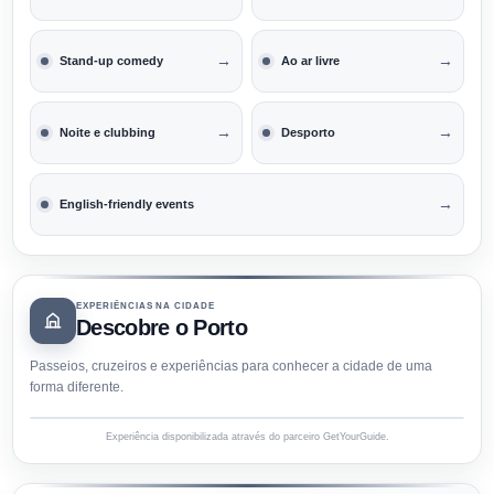
→
→
Stand-up comedy
Ao ar livre
→
→
Noite e clubbing
Desporto
→
English-friendly events
EXPERIÊNCIAS NA CIDADE
Descobre o Porto
Passeios, cruzeiros e experiências para conhecer a cidade de uma
forma diferente.
Experiência disponibilizada através do parceiro GetYourGuide.