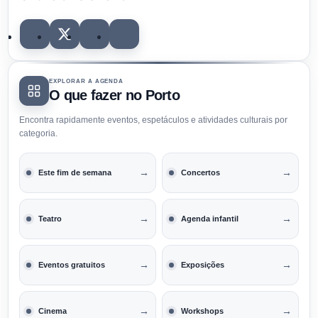
EXPLORAR A AGENDA
O que fazer no Porto
Encontra rapidamente eventos, espetáculos e atividades culturais por
categoria.
→
→
Este fim de semana
Concertos
→
→
Teatro
Agenda infantil
→
→
Eventos gratuitos
Exposições
→
→
Cinema
Workshops