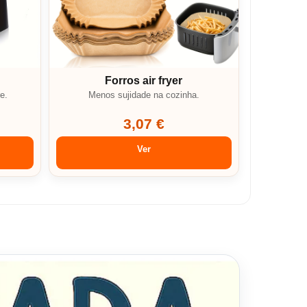
Forros air fryer
e.
Menos sujidade na cozinha.
3,07 €
Ver