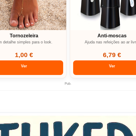
Tornozeleira
Anti-moscas
 detalhe simples para o look.
Ajuda nas refeições ao ar livr
1,00 €
6,79 €
Ver
Ver
Pub.