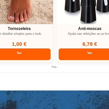
Tornozeleira
Anti-moscas
 detalhe simples para o look.
Ajuda nas refeições ao ar livr
1,00 €
6,79 €
Ver
Ver
Pub.