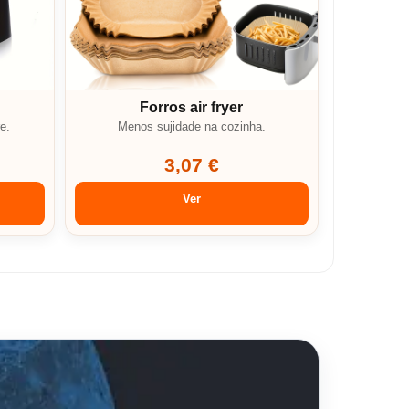
Forros air fryer
e.
Menos sujidade na cozinha.
3,07 €
Ver