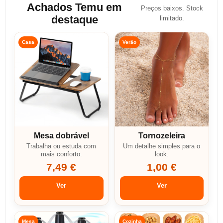
Achados Temu em
Preços baixos. Stock
destaque
limitado.
Casa
Verão
Mesa dobrável
Tornozeleira
Trabalha ou estuda com
Um detalhe simples para o
mais conforto.
look.
7,49 €
1,00 €
Ver
Ver
Mesa
Cozinha