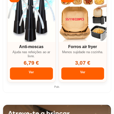
Anti-moscas
Forros air fryer
Ajuda nas refeições ao ar
Menos sujidade na cozinha.
livre.
6,79 €
3,07 €
Ver
Ver
Pub.