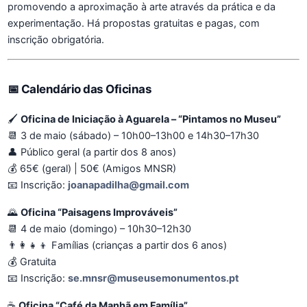
promovendo a aproximação à arte através da prática e da
experimentação. Há propostas gratuitas e pagas, com
inscrição obrigatória.
📅
Calendário das Oficinas
🖌️
Oficina de Iniciação à Aguarela – “Pintamos no Museu”
📆 3 de maio (sábado) – 10h00–13h00 e 14h30–17h30
👤 Público geral (a partir dos 8 anos)
💰 65€ (geral) | 50€ (Amigos MNSR)
📧 Inscrição:
joanapadilha@gmail.com
🌄
Oficina “Paisagens Improváveis”
📆 4 de maio (domingo) – 10h30–12h30
👨‍👩‍👧‍👦 Famílias (crianças a partir dos 6 anos)
💰 Gratuita
📧 Inscrição:
se.mnsr@museusemonumentos.pt
☕
Oficina “Café da Manhã em Família”