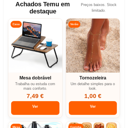
Achados Temu em
Preços baixos. Stock
destaque
limitado.
Casa
Verão
Mesa dobrável
Tornozeleira
Trabalha ou estuda com
Um detalhe simples para o
mais conforto.
look.
7,49 €
1,00 €
Ver
Ver
Mesa
Cozinha