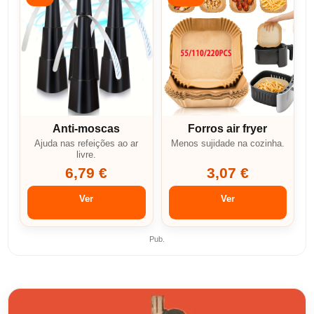
Anti-moscas
Forros air fryer
Ajuda nas refeições ao ar
Menos sujidade na cozinha.
livre.
6,79 €
3,07 €
Ver
Ver
Pub.