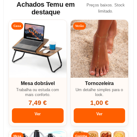
Achados Temu em
Preços baixos. Stock
destaque
limitado.
Casa
Verão
Mesa dobrável
Tornozeleira
Trabalha ou estuda com
Um detalhe simples para o
mais conforto.
look.
7,49 €
1,00 €
Ver
Ver
Mesa
Cozinha