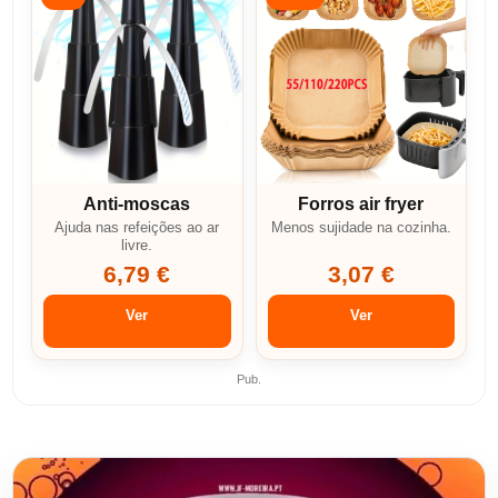
Anti-moscas
Forros air fryer
Ajuda nas refeições ao ar
Menos sujidade na cozinha.
livre.
6,79 €
3,07 €
Ver
Ver
Pub.