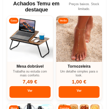
Achados Temu em
Preços baixos. Stock
destaque
limitado.
Casa
Verão
Mesa dobrável
Tornozeleira
Trabalha ou estuda com
Um detalhe simples para o
mais conforto.
look.
7,49 €
1,00 €
Ver
Ver
Mesa
Cozinha