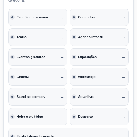
categoria.
→
→
Este fim de semana
Concertos
→
→
Teatro
Agenda infantil
→
→
Eventos gratuitos
Exposições
→
→
Cinema
Workshops
→
→
Stand-up comedy
Ao ar livre
→
→
Noite e clubbing
Desporto
→
English-friendly events