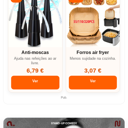
Anti-moscas
Forros air fryer
Ajuda nas refeições ao ar
Menos sujidade na cozinha.
livre.
6,79 €
3,07 €
Ver
Ver
Pub.