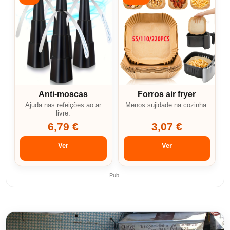
Anti-moscas
Forros air fryer
Ajuda nas refeições ao ar
Menos sujidade na cozinha.
livre.
6,79 €
3,07 €
Ver
Ver
Pub.