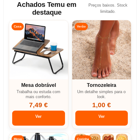
Achados Temu em
Preços baixos. Stock
destaque
limitado.
Casa
Verão
Mesa dobrável
Tornozeleira
Trabalha ou estuda com
Um detalhe simples para o
mais conforto.
look.
7,49 €
1,00 €
Ver
Ver
Mesa
Cozinha