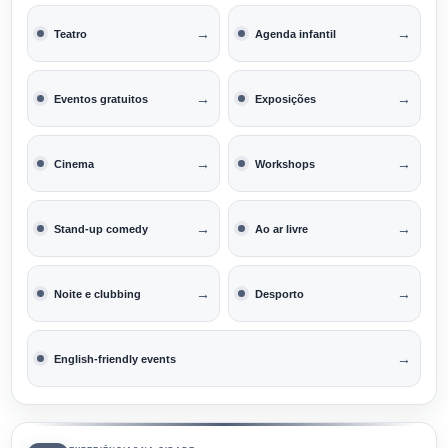
→
→
Teatro
Agenda infantil
→
→
Eventos gratuitos
Exposições
→
→
Cinema
Workshops
→
→
Stand-up comedy
Ao ar livre
→
→
Noite e clubbing
Desporto
→
English-friendly events