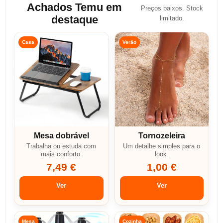
Achados Temu em
Preços baixos. Stock
destaque
limitado.
Casa
Verão
Mesa dobrável
Tornozeleira
Trabalha ou estuda com
Um detalhe simples para o
mais conforto.
look.
7,49 €
1,00 €
Ver
Ver
Mesa
Cozinha