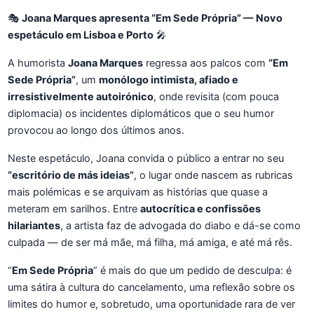
🎭
Joana Marques apresenta “Em Sede Própria” — Novo
espetáculo em Lisboa e Porto
🎤
A humorista
Joana Marques
regressa aos palcos com
“Em
Sede Própria”
, um
monólogo intimista, afiado e
irresistivelmente autoirónico
, onde revisita (com pouca
diplomacia) os incidentes diplomáticos que o seu humor
provocou ao longo dos últimos anos.
Neste espetáculo, Joana convida o público a entrar no seu
“escritório de más ideias”
, o lugar onde nascem as rubricas
mais polémicas e se arquivam as histórias que quase a
meteram em sarilhos. Entre
autocrítica e confissões
hilariantes
, a artista faz de advogada do diabo e dá-se como
culpada — de ser má mãe, má filha, má amiga, e até má rês.
“
Em Sede Própria
” é mais do que um pedido de desculpa: é
uma sátira à cultura do cancelamento, uma reflexão sobre os
limites do humor e, sobretudo, uma oportunidade rara de ver