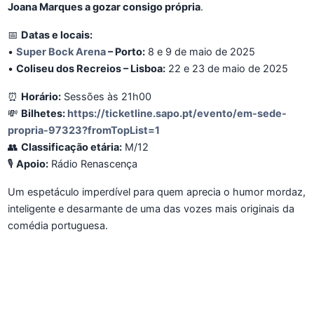
Joana Marques a gozar consigo própria
.
📅
Datas e locais:
•
Super Bock Arena
– Porto:
8 e 9 de maio de 2025
•
Coliseu dos Recreios – Lisboa:
22 e 23 de maio de 2025
⏰
Horário:
Sessões às 21h00
💸
Bilhetes:
https://ticketline.sapo.pt/evento/em-sede-
propria-97323?fromTopList=1
👥
Classificação etária:
M/12
🎙️
Apoio:
Rádio Renascença
Um espetáculo imperdível para quem aprecia o humor mordaz,
inteligente e desarmante de uma das vozes mais originais da
comédia portuguesa.