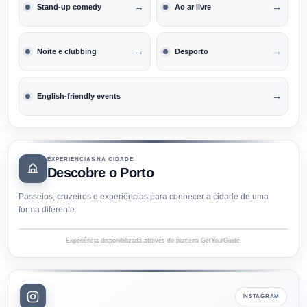
→
→
Stand-up comedy
Ao ar livre
→
→
Noite e clubbing
Desporto
→
English-friendly events
EXPERIÊNCIAS NA CIDADE
Descobre o Porto
Passeios, cruzeiros e experiências para conhecer a cidade de uma
forma diferente.
Experiência disponibilizada através do parceiro GetYourGuide.
INSTAGRAM