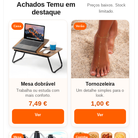
Achados Temu em
Preços baixos. Stock
destaque
limitado.
Casa
Verão
Mesa dobrável
Tornozeleira
Trabalha ou estuda com
Um detalhe simples para o
mais conforto.
look.
7,49 €
1,00 €
Ver
Ver
Mesa
Cozinha