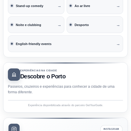
→
→
Stand-up comedy
Ao ar livre
→
→
Noite e clubbing
Desporto
→
English-friendly events
EXPERIÊNCIAS NA CIDADE
Descobre o Porto
Passeios, cruzeiros e experiências para conhecer a cidade de uma
forma diferente.
Experiência disponibilizada através do parceiro GetYourGuide.
INSTAGRAM