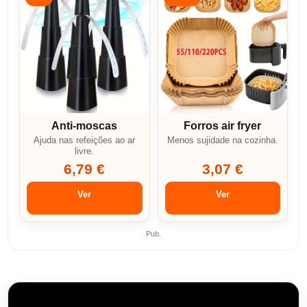
Anti-moscas
Forros air fryer
Ajuda nas refeições ao ar
Menos sujidade na cozinha.
livre.
6,79 €
3,07 €
Ver
Ver
Pub.