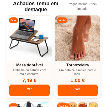
Achados Temu em
Preços baixos. Stock
destaque
limitado.
Casa
Verão
Mesa dobrável
Tornozeleira
Trabalha ou estuda com
Um detalhe simples para o
mais conforto.
look.
7,49 €
1,00 €
Ver
Ver
Mesa
Cozinha