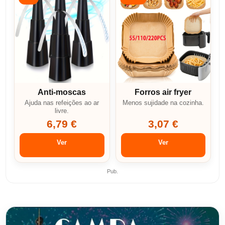
Anti-moscas
Forros air fryer
Ajuda nas refeições ao ar
Menos sujidade na cozinha.
livre.
6,79 €
3,07 €
Ver
Ver
Pub.