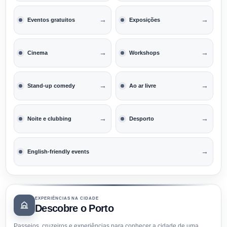
→
→
Eventos gratuitos
Exposições
→
→
Cinema
Workshops
→
→
Stand-up comedy
Ao ar livre
→
→
Noite e clubbing
Desporto
→
English-friendly events
EXPERIÊNCIAS NA CIDADE
Descobre o Porto
Passeios, cruzeiros e experiências para conhecer a cidade de uma