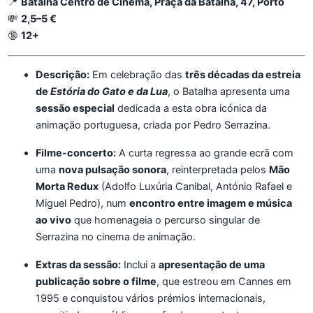
📍
Batalha Centro de Cinema, Praça da Batalha, 47, Porto
💸
2,5–5 €
🔞
12+
Descrição:
Em celebração das
três décadas da estreia
de
Estória do Gato e da Lua
, o Batalha apresenta uma
sessão especial
dedicada a esta obra icónica da
animação portuguesa, criada por Pedro Serrazina.
Filme-concerto:
A curta regressa ao grande ecrã com
uma
nova pulsação sonora
, reinterpretada pelos
Mão
Morta Redux
(Adolfo Luxúria Canibal, António Rafael e
Miguel Pedro), num
encontro entre imagem e música
ao vivo
que homenageia o percurso singular de
Serrazina no cinema de animação.
Extras da sessão:
Inclui a
apresentação de uma
publicação sobre o filme
, que estreou em Cannes em
1995 e conquistou vários prémios internacionais,