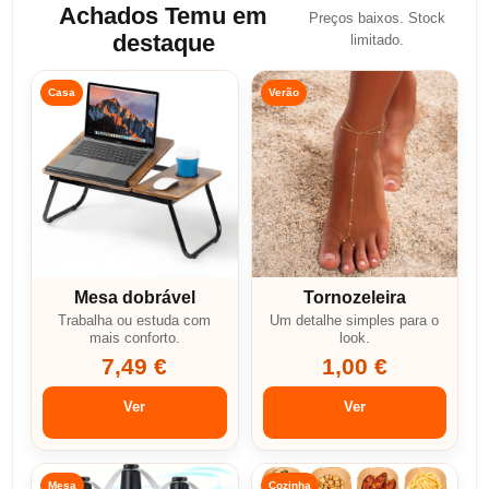
Achados Temu em
Preços baixos. Stock
destaque
limitado.
Casa
Verão
Mesa dobrável
Tornozeleira
Trabalha ou estuda com
Um detalhe simples para o
mais conforto.
look.
7,49 €
1,00 €
Ver
Ver
Mesa
Cozinha