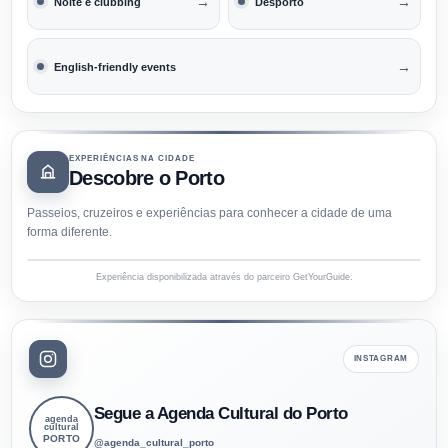
→
→
Noite e clubbing
Desporto
→
English-friendly events
EXPERIÊNCIAS NA CIDADE
Descobre o Porto
Passeios, cruzeiros e experiências para conhecer a cidade de uma
forma diferente.
Experiência disponibilizada através do parceiro GetYourGuide.
INSTAGRAM
Segue a Agenda Cultural do Porto
agenda
cultural
PORTO
@agenda_cultural_porto