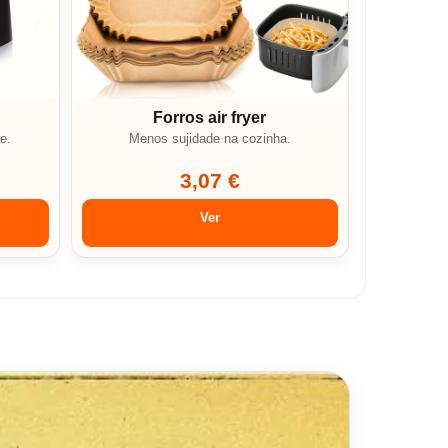
Forros air fryer
e.
Menos sujidade na cozinha.
3,07 €
Ver