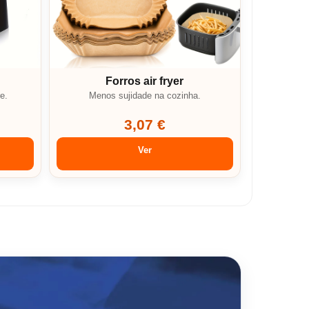
Forros air fryer
e.
Menos sujidade na cozinha.
3,07 €
Ver