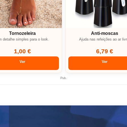
Tornozeleira
Anti-moscas
 detalhe simples para o look.
Ajuda nas refeições ao ar livr
1,00 €
6,79 €
Ver
Ver
Pub.