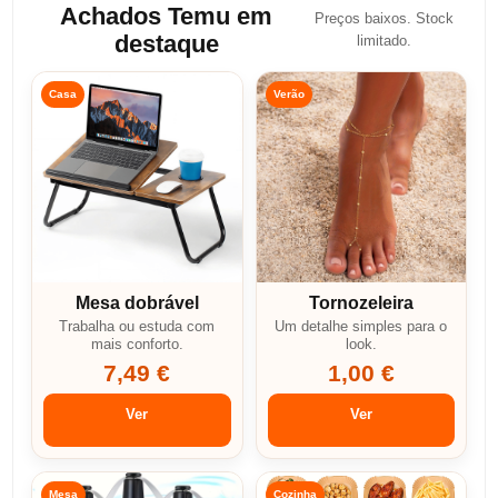
Achados Temu em
Preços baixos. Stock
destaque
limitado.
Casa
Verão
Mesa dobrável
Tornozeleira
Trabalha ou estuda com
Um detalhe simples para o
mais conforto.
look.
7,49 €
1,00 €
Ver
Ver
Mesa
Cozinha