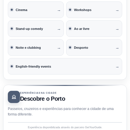
→
→
Cinema
Workshops
→
→
Stand-up comedy
Ao ar livre
→
→
Noite e clubbing
Desporto
→
English-friendly events
EXPERIÊNCIAS NA CIDADE
Descobre o Porto
Passeios, cruzeiros e experiências para conhecer a cidade de uma
forma diferente.
Experiência disponibilizada através do parceiro GetYourGuide.