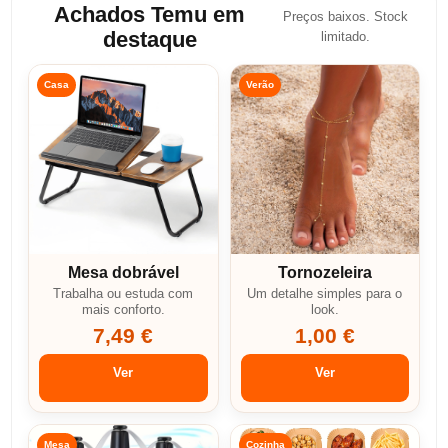
Achados Temu em
Preços baixos. Stock
destaque
limitado.
Casa
Verão
Mesa dobrável
Tornozeleira
Trabalha ou estuda com
Um detalhe simples para o
mais conforto.
look.
7,49 €
1,00 €
Ver
Ver
Mesa
Cozinha