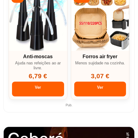
Anti-moscas
Forros air fryer
Ajuda nas refeições ao ar
Menos sujidade na cozinha.
livre.
6,79 €
3,07 €
Ver
Ver
Pub.