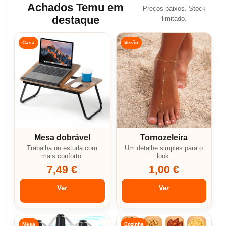
Achados Temu em
Preços baixos. Stock
destaque
limitado.
Casa
Verão
Mesa dobrável
Tornozeleira
Trabalha ou estuda com
Um detalhe simples para o
mais conforto.
look.
7,49 €
1,00 €
Ver
Ver
Mesa
Cozinha