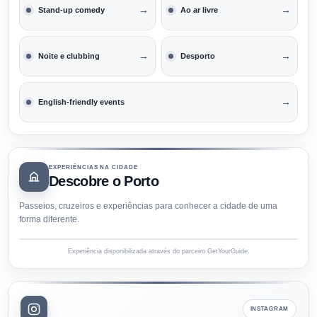
→
→
Stand-up comedy
Ao ar livre
→
→
Noite e clubbing
Desporto
→
English-friendly events
EXPERIÊNCIAS NA CIDADE
Descobre o Porto
Passeios, cruzeiros e experiências para conhecer a cidade de uma
forma diferente.
Experiência disponibilizada através do parceiro GetYourGuide.
INSTAGRAM