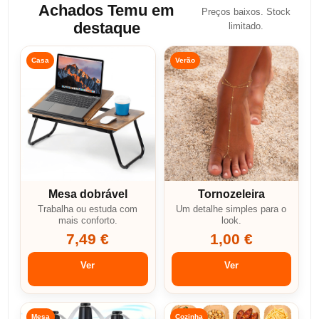
Achados Temu em
Preços baixos. Stock
destaque
limitado.
Casa
Verão
Mesa dobrável
Tornozeleira
Trabalha ou estuda com
Um detalhe simples para o
mais conforto.
look.
7,49 €
1,00 €
Ver
Ver
Mesa
Cozinha