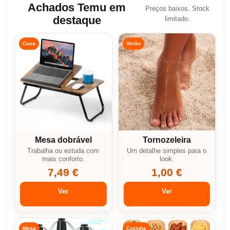
Achados Temu em
Preços baixos. Stock
destaque
limitado.
Casa
Verão
Mesa dobrável
Tornozeleira
Trabalha ou estuda com
Um detalhe simples para o
mais conforto.
look.
7,49 €
1,00 €
Ver
Ver
Mesa
Cozinha