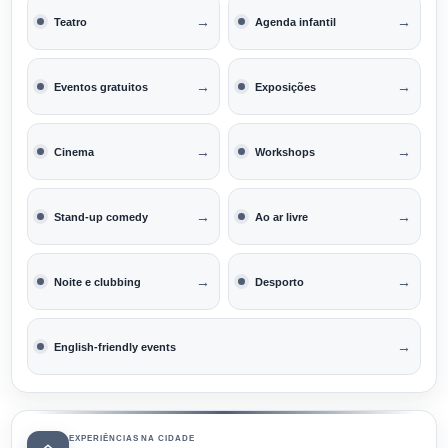
→
→
Teatro
Agenda infantil
→
→
Eventos gratuitos
Exposições
→
→
Cinema
Workshops
→
→
Stand-up comedy
Ao ar livre
→
→
Noite e clubbing
Desporto
→
English-friendly events
EXPERIÊNCIAS NA CIDADE