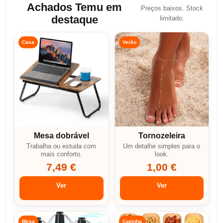
Achados Temu em
Preços baixos. Stock
destaque
limitado.
Casa
Verão
Mesa dobrável
Tornozeleira
Trabalha ou estuda com
Um detalhe simples para o
mais conforto.
look.
7,49 €
1,00 €
Ver
Ver
Mesa
Cozinha