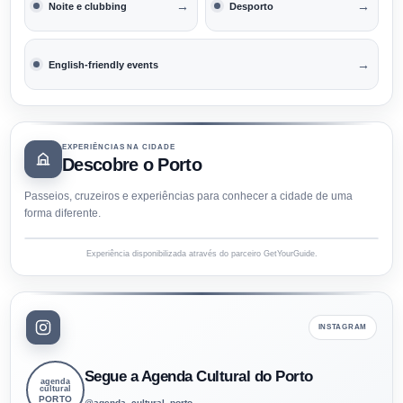
→
→
Noite e clubbing
Desporto
→
English-friendly events
EXPERIÊNCIAS NA CIDADE
Descobre o Porto
Passeios, cruzeiros e experiências para conhecer a cidade de uma
forma diferente.
Experiência disponibilizada através do parceiro GetYourGuide.
INSTAGRAM
Segue a Agenda Cultural do Porto
agenda
cultural
PORTO
@agenda_cultural_porto