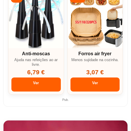
Anti-moscas
Forros air fryer
Ajuda nas refeições ao ar
Menos sujidade na cozinha.
livre.
6,79 €
3,07 €
Ver
Ver
Pub.