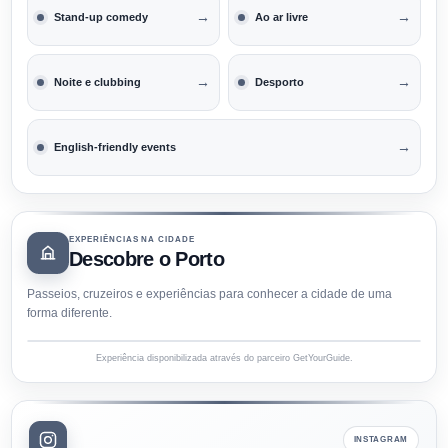
→
→
Stand-up comedy
Ao ar livre
→
→
Noite e clubbing
Desporto
→
English-friendly events
EXPERIÊNCIAS NA CIDADE
Descobre o Porto
Passeios, cruzeiros e experiências para conhecer a cidade de uma
forma diferente.
Experiência disponibilizada através do parceiro GetYourGuide.
INSTAGRAM