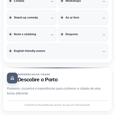
→
→
Cinema
Workshops
→
→
Stand-up comedy
Ao ar livre
→
→
Noite e clubbing
Desporto
→
English-friendly events
EXPERIÊNCIAS NA CIDADE
Descobre o Porto
Passeios, cruzeiros e experiências para conhecer a cidade de uma
forma diferente.
Experiência disponibilizada através do parceiro GetYourGuide.