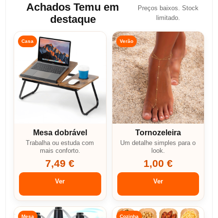
Achados Temu em
Preços baixos. Stock
destaque
limitado.
Casa
Verão
Mesa dobrável
Tornozeleira
Trabalha ou estuda com
Um detalhe simples para o
mais conforto.
look.
7,49 €
1,00 €
Ver
Ver
Mesa
Cozinha