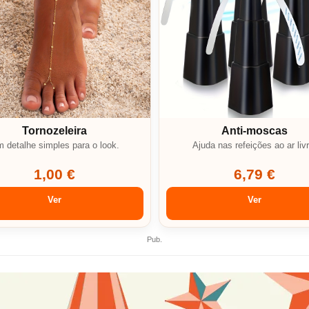
Tornozeleira
Anti-moscas
 detalhe simples para o look.
Ajuda nas refeições ao ar livr
1,00 €
6,79 €
Ver
Ver
Pub.