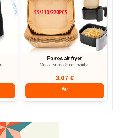
Forros air fryer
e.
Menos sujidade na cozinha.
3,07 €
Ver