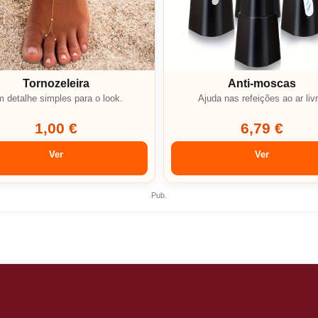
Tornozeleira
Anti-moscas
 detalhe simples para o look.
Ajuda nas refeições ao ar livr
1,00 €
6,79 €
Ver
Ver
Pub.