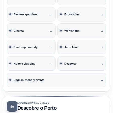
→
→
Eventos gratuitos
Exposições
→
→
Cinema
Workshops
→
→
Stand-up comedy
Ao ar livre
→
→
Noite e clubbing
Desporto
→
English-friendly events
EXPERIÊNCIAS NA CIDADE
Descobre o Porto