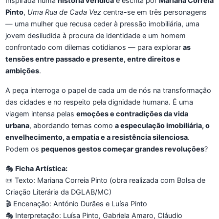
Inspirada numa
história verídica
e escrita por
Mariana Correia
Pinto
,
Uma Rua de Cada Vez
centra-se em três personagens
— uma mulher que recusa ceder à pressão imobiliária, uma
jovem desiludida à procura de identidade e um homem
confrontado com dilemas cotidianos — para explorar
as
tensões entre passado e presente, entre direitos e
ambições
.
A peça interroga o papel de cada um de nós na transformação
das cidades e no respeito pela dignidade humana. É uma
viagem intensa pelas
emoções e contradições da vida
urbana
, abordando temas como
a especulação imobiliária, o
envelhecimento, a empatia e a resistência silenciosa
.
Podem os
pequenos gestos começar grandes revoluções
?
🎭
Ficha Artística:
📜 Texto: Mariana Correia Pinto (obra realizada com Bolsa de
Criação Literária da DGLAB/MC)
🎬 Encenação: António Durães e Luísa Pinto
🎭 Interpretação: Luísa Pinto, Gabriela Amaro, Cláudio