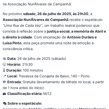
na Associação Nun’Álvares de Campanhã
No próximo
sábado, 26 de julho de 2025, às 21h30
, a
Associação Nun’Álvares de Campanhã
recebe o espetáculo
“Uma Rua de Cada Vez”
, um trabalho teatral poderoso que
convida à reflexão sobre a
justiça social, a memória de Abril e
o direito à cidade
. Com encenação de
António Durães e
Luísa Pinto
, esta peça promete uma noite de emoção e
consciência crítica.
📅
Data:
26 de julho de 2025 (sábado)
🕤
Horário:
21h30
⏳
Duração:
100 minutos
📍
Local:
Travessa da Corujeira de Baixo, 140 – Porto
💸
Entrada:
Gratuita (levantamento de bilhete no local, a partir
de 1 hora antes do início)
👥
Classificação etária:
M/12
🎭
Sobre o espetáculo: