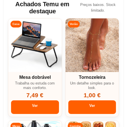
Achados Temu em
Preços baixos. Stock
destaque
limitado.
Casa
Verão
Mesa dobrável
Tornozeleira
Trabalha ou estuda com
Um detalhe simples para o
mais conforto.
look.
7,49 €
1,00 €
Ver
Ver
Mesa
Cozinha