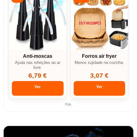
Anti-moscas
Forros air fryer
Ajuda nas refeições ao ar
Menos sujidade na cozinha.
livre.
6,79 €
3,07 €
Ver
Ver
Pub.