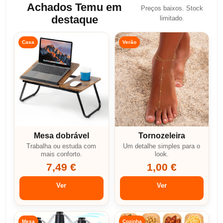
Achados Temu em
Preços baixos. Stock
destaque
limitado.
Casa
Verão
Mesa dobrável
Tornozeleira
Trabalha ou estuda com
Um detalhe simples para o
mais conforto.
look.
7,49 €
1,00 €
Ver
Ver
Mesa
Cozinha