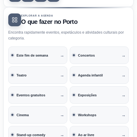
EXPLORAR A AGENDA
O que fazer no Porto
Encontra rapidamente eventos, espetáculos e atividades culturais por
categoria.
→
→
Este fim de semana
Concertos
→
→
Teatro
Agenda infantil
→
→
Eventos gratuitos
Exposições
→
→
Cinema
Workshops
→
→
Stand-up comedy
Ao ar livre